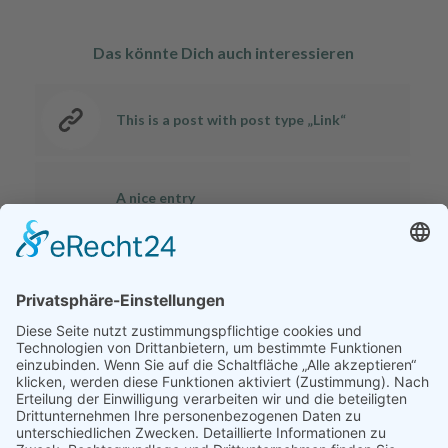
Das könnte Dich auch interessieren
This is a post with post type „Link“
A nice entry
A nice post
A small gallery
Entry without preview image