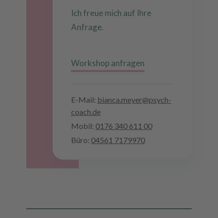
Ich freue mich auf Ihre
Anfrage.
Workshop anfragen
E-Mail:
bianca.meyer@psych-
coach.de
Mobil:
0176 340 611 00
Büro:
04561 7179970