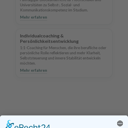
Universitäten zu Selbst-, Sozial- und
Kommunikationskompetenz im Studium.
Mehr erfahren
Individualcoaching &
Persönlichkeitsentwicklung
1:1-Coaching für Menschen, die ihre berufliche oder
persönliche Rolle reflektieren und mehr Klarheit,
Selbststeuerung und innere Stabilität entwickeln
möchten.
Mehr erfahren