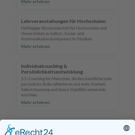
Mehr erfahren
Lehrveranstaltungen für Hochschulen
Fünftägiger Blockunterricht für Hochschulen und
Universitäten zu Selbst-, Sozial- und
Kommunikationskompetenz im Studium.
Mehr erfahren
Individualcoaching &
Persönlichkeitsentwicklung
1:1-Coaching für Menschen, die ihre berufliche oder
persönliche Rolle reflektieren und mehr Klarheit,
Selbststeuerung und innere Stabilität entwickeln
möchten.
Mehr erfahren