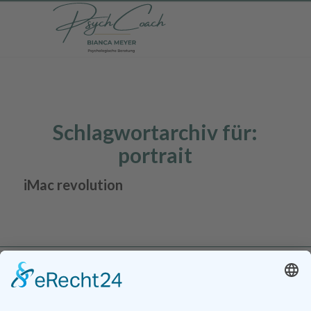
Schlagwortarchiv für:
portrait
iMac revolution
© 2026 PsychCoach · Bianca Meyer
·
Impressum
·
Datenschutz
·
Kontakt